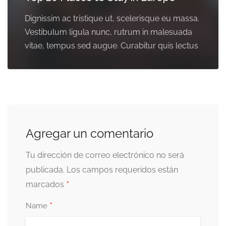
Dignissim ac tristique ut, scelerisque eu massa.
Vestibulum ligula nunc, rutrum in malesuada
vitae, tempus sed augue. Curabitur quis lectus
Agregar un comentario
Tu dirección de correo electrónico no será
publicada.
Los campos requeridos están
*
marcados
*
Name